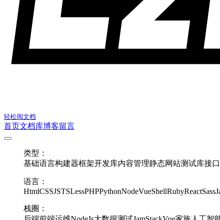
轻松阅文档
首页
文档库
博客
留言
类型：
基础语言
构建器
框架
开发库
内容管理
静态网站
测试库
接口
语言：
Html
CSS
JS
TS
Less
PHP
Python
Node
Vue
Shell
Ruby
React
Sass
J
栈圈：
后端
前端
运维
NodeJs
大数据
测试
JamStack
Vue家族
人工智